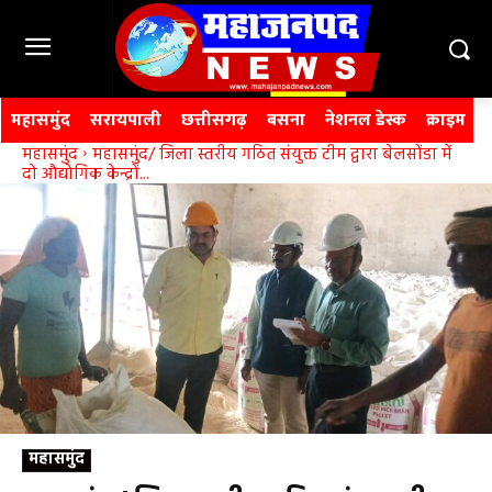
महासमुंद
सरायपाली
छत्तीसगढ़
बसना
नेशनल डेस्क
क्राइम
महासमुंद
महासमुंद/ जिला स्तरीय गठित संयुक्त टीम द्वारा बेलसोंडा में
दो औद्योगिक केन्द्रों...
महासमुंद