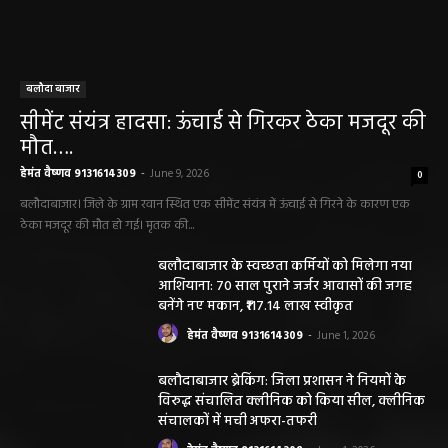
बलौदा बाजार
सीमेंट संयंत्र हादसा: ऊंचाई से गिरकर ठेका मजदूर की
मौत….
हेमंत वैष्णव 9131614309
-
June 9, 2026
0
बलौदाबाजार। जिले के ग्राम रवान स्थित एक सीमेंट संयंत्र में ऊंचाई से गिरने के कारण एक
ठेका मजदूर की मौत हो गई। मृतक की...
बलौदाबाजार के स्वच्छता कर्मियों को मिलेगा नया
आशियाना: 70 साल पुराने जर्जर आवासों की जगह
बनेंगे नए मकान, ₹117.14 लाख स्वीकृत
हेमंत वैष्णव 9131614309
-
June 1, 2026
बलौदाबाजार ब्रेकिंग: जिला प्रशासन ने नियमों के
विरुद्ध संचालित क्लीनिक को किया सील, क्लीनिक
संचालकों में मची अफरा-तफरी