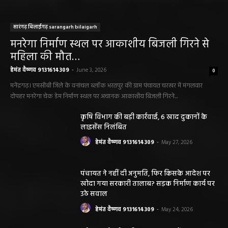
सारंगढ़ बिलाईगढ़ sarangarh bilaigarh
मनरेगा निर्माण स्थल पर आकाशीय बिजली गिरने से
महिला की मौत…
हेमंत वैष्णव 9131614309
-
June 3, 2026
0
मनेंद्रगढ़। एमसीबी जिले के वनांचल ब्लॉक भरतपुर की ग्राम पंचायत चरखर में मंगलवार
दोपहर मनरेगा चेक डेम निर्माण स्थल पर अचानक आकाशीय बिजली गिरने...
कृषि विभाग की बड़ी कार्रवाई, 6 खाद दुकानों के
लाइसेंस निलंबित
हेमंत वैष्णव 9131614309
-
May 27, 2026
पंचायत ने नहीं दी अनुमति, फिर किसके आदेश पर
खोदा गया सरकारी तालाब? सड़क निर्माण कार्य पर
उठे सवाल
हेमंत वैष्णव 9131614309
-
May 24, 2026