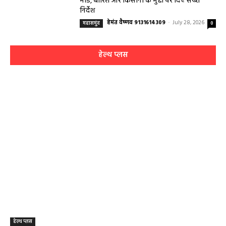
मोड, बारिश और किसानों के मुद्दों पर दिए सख्त
निर्देश
हेमंत वैष्णव 9131614309
-
July 28, 2026
महासमुंद
0
हेल्थ प्लस
हेल्थ प्लस