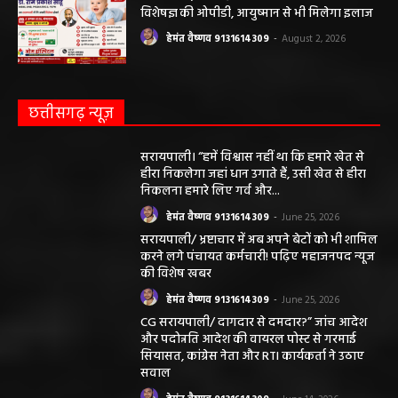
विशेषज्ञ की ओपीडी, आयुष्मान से भी मिलेगा इलाज
हेमंत वैष्णव 9131614309
-
August 2, 2026
छत्तीसगढ़ न्यूज़
सरायपाली। “हमें विश्वास नहीं था कि हमारे खेत से
हीरा निकलेगा जहां धान उगाते हैं, उसी खेत से हीरा
निकलना हमारे लिए गर्व और...
हेमंत वैष्णव 9131614309
-
June 25, 2026
सरायपाली/ भ्रष्टाचार में अब अपने बेटों को भी शामिल
करने लगे पंचायत कर्मचारी! पढ़िए महाजनपद न्यूज
की विशेष खबर
हेमंत वैष्णव 9131614309
-
June 25, 2026
CG सरायपाली/ दागदार से दमदार?” जांच आदेश
और पदोन्नति आदेश की वायरल पोस्ट से गरमाई
सियासत, कांग्रेस नेता और RTI कार्यकर्ता ने उठाए
सवाल