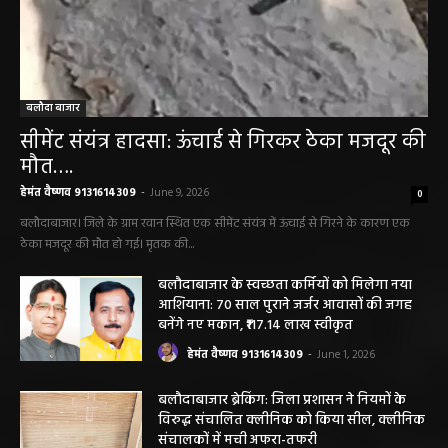
बलौदा बाजार
सीमेंट संयंत्र हादसा: ऊंचाई से गिरकर ठेका मजदूर की
मौत….
हेमंत वैष्णव 9131614309
-
June 9, 2026
0
बलौदाबाजार। जिले के ग्राम रवान स्थित एक सीमेंट संयंत्र में ऊंचाई से गिरने के कारण एक
ठेका मजदूर की मौत हो गई। मृतक की...
बलौदाबाजार के स्वच्छता कर्मियों को मिलेगा नया
आशियाना: 70 साल पुराने जर्जर आवासों की जगह
बनेंगे नए मकान, ₹117.14 लाख स्वीकृत
हेमंत वैष्णव 9131614309
-
June 1, 2026
बलौदाबाजार ब्रेकिंग: जिला प्रशासन ने नियमों के
विरुद्ध संचालित क्लीनिक को किया सील, क्लीनिक
संचालकों में मची अफरा-तफरी