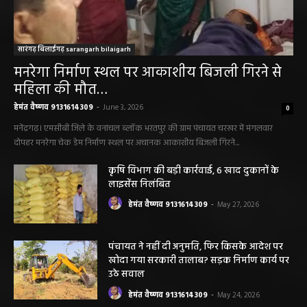
सारंगढ़ बिलाईगढ़ sarangarh bilaigarh
मनरेगा निर्माण स्थल पर आकाशीय बिजली गिरने से
महिला की मौत…
हेमंत वैष्णव 9131614309
-
June 3, 2026
0
मनेंद्रगढ़। एमसीबी जिले के वनांचल ब्लॉक भरतपुर की ग्राम पंचायत चरखर में मंगलवार
दोपहर मनरेगा चेक डेम निर्माण स्थल पर अचानक आकाशीय बिजली गिरने...
कृषि विभाग की बड़ी कार्रवाई, 6 खाद दुकानों के
लाइसेंस निलंबित
हेमंत वैष्णव 9131614309
-
May 27, 2026
पंचायत ने नहीं दी अनुमति, फिर किसके आदेश पर
खोदा गया सरकारी तालाब? सड़क निर्माण कार्य पर
उठे सवाल
हेमंत वैष्णव 9131614309
-
May 24, 2026