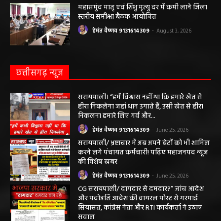
महासमुंद मातृ एवं शिशु मृत्यु दर में कमी लाने जिला
स्तरीय समीक्षा बैठक आयोजित
हेमंत वैष्णव 9131614309
-
August 3, 2026
छत्तीसगढ़ न्यूज़
सरायपाली। “हमें विश्वास नहीं था कि हमारे खेत से
हीरा निकलेगा जहां धान उगाते हैं, उसी खेत से हीरा
निकलना हमारे लिए गर्व और...
हेमंत वैष्णव 9131614309
-
June 25, 2026
सरायपाली/ भ्रष्टाचार में अब अपने बेटों को भी शामिल
करने लगे पंचायत कर्मचारी! पढ़िए महाजनपद न्यूज
की विशेष खबर
हेमंत वैष्णव 9131614309
-
June 25, 2026
CG सरायपाली/ दागदार से दमदार?” जांच आदेश
और पदोन्नति आदेश की वायरल पोस्ट से गरमाई
सियासत, कांग्रेस नेता और RTI कार्यकर्ता ने उठाए
सवाल