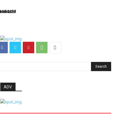
Search
ADV.