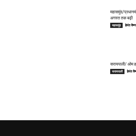
महासमुंद/प्रधान
अगस्त तक बढ़ी
हेमंत वै
महासमुंद
सरायपाली/ ओम हॉस
हेमंत 
सरायपाली