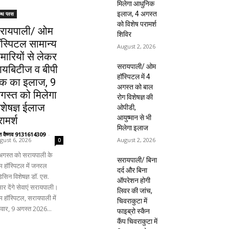
मिलेगा आधुनिक
इलाज, 4 अगस्त
ल्थ प्लस
को विशेष परामर्श
रायपाली/ ओम
शिविर
ॉस्पिटल सामान्य
August 2, 2026
ीमारियों से लेकर
सरायपाली/ ओम
ायबिटीज व बीपी
हॉस्पिटल में 4
क का इलाज, 9
अगस्त को बाल
गस्त को मिलेगा
रोग विशेषज्ञ की
िशेषज्ञ ईलाज
ओपीडी,
आयुष्मान से भी
ामर्श
मिलेगा इलाज
ंत वैष्णव 9131614309
-
August 2, 2026
gust 6, 2026
0
अगस्त को सरायपाली के
सरायपाली/ बिना
 हॉस्पिटल में जनरल
दर्द और बिना
िसिन विशेषज्ञ डॉ. एस.
ऑपरेशन होगी
ार देंगे सेवाएं सरायपाली।
लिवर की जांच,
 हॉस्पिटल, सरायपाली में
चिवराकुटा में
िवार, 9 अगस्त 2026...
फाइब्रो स्कैन
कैंप चिवराकुटा में