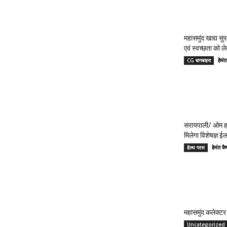
महासमुंद खाद्य सुर
एवं स्वच्छता को 
हेमं
CG बागबाहरा
सरायपाली/ ओम हॉ
मिलेगा विशेषज्ञ ई
हेमंत 
हेल्थ प्लस
महासमुंद कलेक्टर 
Uncategorized