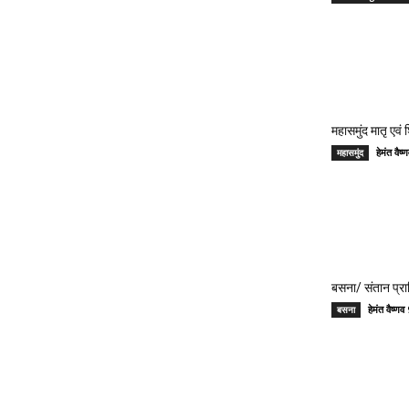
महासमुंद मातृ एवं
हेमंत वै
महासमुंद
बसना/ संतान प्रा
हेमंत वैष्
बसना