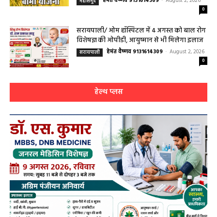
महासमुंद/प्रधानमंत्री फसल बीमा योजना खरीफ
2026 के लिए फसल बीमा की अंतिम तिथि 14
अगस्त तक बढ़ी
हेमंत वैष्णव 9131614309
-
August 2, 2026
महासमुंद
0
सरायपाली/ ओम हॉस्पिटल में 4 अगस्त को बाल रोग
विशेषज्ञ की ओपीडी, आयुष्मान से भी मिलेगा इलाज
हेमंत वैष्णव 9131614309
-
August 2, 2026
सरायपाली
0
हेल्थ प्लस