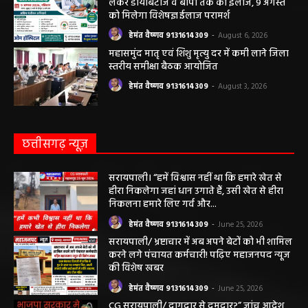
हेमंत वैष्णव 9131614309
-
August 7, 2026
सरायपाली/ ओम हॉस्पिटल सामान्य बीमारियों से
लेकर डायबिटीज व बीपी तक का इलाज, 9 अगस्त
को मिलेगा विशेषज्ञ ईलाज परामर्श
हेमंत वैष्णव 9131614309
-
August 6, 2026
महासमुंद मातृ एवं शिशु मृत्यु दर में कमी लाने जिला
स्तरीय समीक्षा बैठक आयोजित
हेमंत वैष्णव 9131614309
-
August 3, 2026
छत्तीसगढ़ न्यूज़
सरायपाली। “हमें विश्वास नहीं था कि हमारे खेत से
हीरा निकलेगा जहां धान उगाते हैं, उसी खेत से हीरा
निकलना हमारे लिए गर्व और...
हेमंत वैष्णव 9131614309
-
June 25, 2026
सरायपाली/ भ्रष्टाचार में अब अपने बेटों को भी शामिल
करने लगे पंचायत कर्मचारी! पढ़िए महाजनपद न्यूज