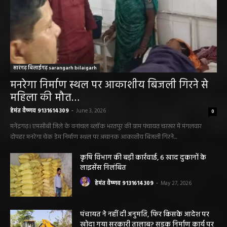
सारंगढ़ बिलाईगढ़ sarangarh bilaigarh
मनरेगा निर्माण स्थल पर आकाशीय बिजली गिरने से
महिला की मौत…
हेमंत वैष्णव 9131614309
-
June 3, 2026
0
मनेंद्रगढ़। एमसीबी जिले के वनांचल ब्लॉक भरतपुर की ग्राम पंचायत चरखर में मंगलवार
दोपहर मनरेगा चेक डेम निर्माण स्थल पर अचानक आकाशीय बिजली गिरने...
कृषि विभाग की बड़ी कार्रवाई, 6 खाद दुकानों के
लाइसेंस निलंबित
हेमंत वैष्णव 9131614309
-
May 27, 2026