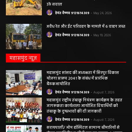
पंचायत ने नहीं दी अनुमति, फिर किसके आदेश पर
खोदा गया सरकारी तालाब? सड़क निर्माण कार्य पर
उठे सवाल
हेमंत वैष्णव 9131614309
-
May 24, 2026
अवैध रेत और ईंट परिवहन के मामले में 6 वाहन जब्त
हेमंत वैष्णव 9131614309
-
May 19, 2026
महासमुंद न्यूज़
महासमुंद सांसद की अध्यक्षता में सिरपुर विकास
योजना प्रारूप 2041 के संबंध में प्रारंभिक
बैठकआयोजित
हेमंत वैष्णव 9131614309
-
August 7, 2026
महासमुंद राष्ट्रीय तंबाकू नियंत्रण कार्यक्रम के तहत
जागरूकता कार्यशाला आयोजित विद्यार्थियों को
तंबाकू के दुष्प्रभावों की दी जानकारी