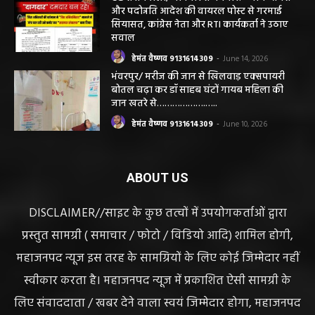
की विशेष खबर
हेमंत वैष्णव 9131614309
-
June 25, 2026
CG सरायपाली/ दागदार से दमदार?” जांच आदेश
और पदोन्नति आदेश की वायरल पोस्ट से गरमाई
सियासत, कांग्रेस नेता और RTI कार्यकर्ता ने उठाए
सवाल
हेमंत वैष्णव 9131614309
-
June 14, 2026
भंवरपुर/ मरीज की जान से खिलवाड़ एक्सपायरी
बोतल चढ़ा कर डॉ साहब घंटों गायब महिला की
जान खतरे से……………….…..
हेमंत वैष्णव 9131614309
-
June 10, 2026
ABOUT US
DISCLAIMER//साइट के कुछ तत्वों में उपयोगकर्ताओं द्वारा
प्रस्तुत सामग्री ( समाचार / फोटो / विडियो आदि) शामिल होगी,
महाजनपद न्यूज इस तरह के सामग्रियों के लिए कोई जिम्मेदार नहीं