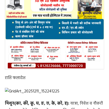
राशि फलादेश
मिथुन(का, की, कू, घ, ङ, छ, के, को, ह):
यात्रा, निवेश व नौकरी