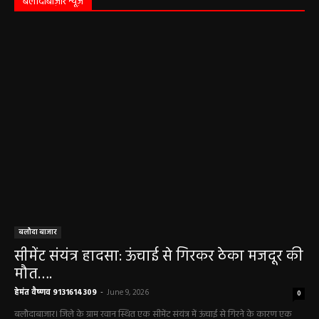
बलौदाबाज़ार न्यूज़
बलौदा बाजार
सीमेंट संयंत्र हादसा: ऊंचाई से गिरकर ठेका मजदूर की
मौत….
हेमंत वैष्णव 9131614309
-
June 9, 2026
0
बलौदाबाजार। जिले के ग्राम रवान स्थित एक सीमेंट संयंत्र में ऊंचाई से गिरने के कारण एक