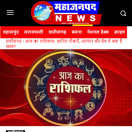
महासमुंद
सरायपाली
छत्तीसगढ़
बसना
नेशनल डेस्क
क्राइम
छत्तीसगढ़
आज का राशिफल: जानिए नौकरी, व्यापार और प्रेम में क्या है
खास?