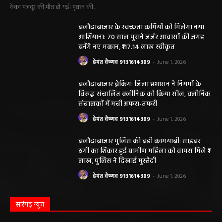
ठेका मजदूर की मौत हो गई। मृतक की...
बलौदाबाजार के स्वच्छता कर्मियों को मिलेगा नया
आशियाना: 70 साल पुराने जर्जर आवासों की जगह
बनेंगे नए मकान, ₹117.14 लाख स्वीकृत
हेमंत वैष्णव 9131614309
-
June 1, 2026
बलौदाबाजार ब्रेकिंग: जिला प्रशासन ने नियमों के
विरुद्ध संचालित क्लीनिक को किया सील, क्लीनिक
संचालकों में मची अफरा-तफरी
हेमंत वैष्णव 9131614309
-
June 1, 2026
बलौदाबाजार पुलिस की बड़ी कामयाबी: साइबर
ठगी का शिकार हुई ग्रामीण महिला को वापस मिले ₹1
लाख, पुलिस ने दिखाई मुस्तैदी
हेमंत वैष्णव 9131614309
-
June 1, 2026
सारंगढ़ न्यूज़