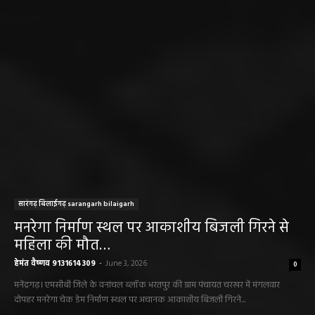
सारंगढ़ बिलाईगढ़ sarangarh bilaigarh
मनरेगा निर्माण स्थल पर आकाशीय बिजली गिरने से
महिला की मौत…
हेमंत वैष्णव 9131614309
-
June 3, 2026
0
मनेंद्रगढ़। एमसीबी जिले के वनांचल ब्लॉक भरतपुर की ग्राम पंचायत चरखर में मंगलवार
दोपहर मनरेगा चेक डेम निर्माण स्थल पर अचानक आकाशीय बिजली गिरने...