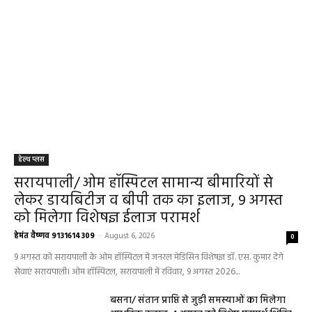
हेल्थ प्लस
सरायपाली/ ओम हॉस्पिटल सामान्य बीमारियों से
लेकर डायबिटीज व बीपी तक का इलाज, 9 अगस्त
को मिलेगा विशेषज्ञ ईलाज परामर्श
हेमंत वैष्णव 9131614309
-
August 6, 2026
0
9 अगस्त को सरायपाली के ओम हॉस्पिटल में जनरल मेडिसिन विशेषज्ञ डॉ. एस. कुमार देंगे
सेवाएं सरायपाली। ओम हॉस्पिटल, सरायपाली में रविवार, 9 अगस्त 2026...
बसना/ संतान प्राप्ति से जुड़ी समस्याओं का मिलेगा