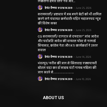
निकलना हमारे लिए गर्व और...
हेमंत वैष्णव 9131614309
-
June 25, 2026
सरायपाली/ भ्रष्टाचार में अब अपने बेटों को भी शामिल
करने लगे पंचायत कर्मचारी! पढ़िए महाजनपद न्यूज
की विशेष खबर
हेमंत वैष्णव 9131614309
-
June 25, 2026
CG सरायपाली/ दागदार से दमदार?” जांच आदेश
और पदोन्नति आदेश की वायरल पोस्ट से गरमाई
सियासत, कांग्रेस नेता और RTI कार्यकर्ता ने उठाए
सवाल
हेमंत वैष्णव 9131614309
-
June 14, 2026
भंवरपुर/ मरीज की जान से खिलवाड़ एक्सपायरी
बोतल चढ़ा कर डॉ साहब घंटों गायब महिला की
जान खतरे से……………….…..
हेमंत वैष्णव 9131614309
-
June 10, 2026
ABOUT US