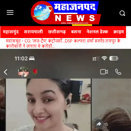
महासमुंद
सरायपाली
छत्तीसगढ़
बसना
नेशनल डेस्क
क्राइम
महासमुंद
CG: 'लव-ट्रैप' कंट्रोवर्सी...DSP कल्पना वर्मा सस्पेंड:रायपुर के
कारोबारी ने लगाए थे करोड़ों...