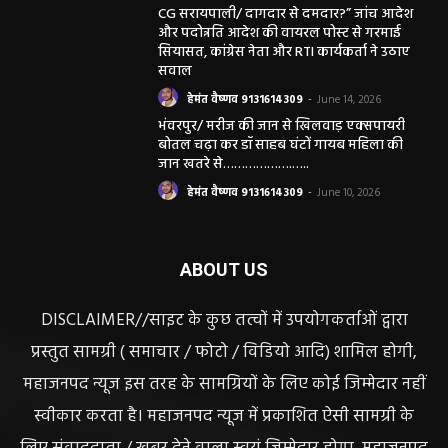
CG सरायपाली/ दागदार से दमदार?” जांच आदेश
और पदोन्नति आदेश की वायरल पोस्ट से गरमाई
सियासत, कांग्रेस नेता और RTI कार्यकर्ता ने उठाए
सवाल
हेमंत वैष्णव 9131614309
-
June 14, 2026
भंवरपुर/ मरीज की जान से खिलवाड़ एक्सपायरी
बोतल चढ़ा कर डॉ साहब घंटों गायब महिला की
जान खतरे से……………….…..
हेमंत वैष्णव 9131614309
-
June 10, 2026
ABOUT US
DISCLAIMER//साइट के कुछ तत्वों में उपयोगकर्ताओं द्वारा
प्रस्तुत सामग्री ( समाचार / फोटो / विडियो आदि) शामिल होगी,
महाजनपद न्यूज इस तरह के सामग्रियों के लिए कोई जिम्मेदार नहीं
स्वीकार करता है। महाजनपद न्यूज में प्रकाशित ऐसी सामग्री के