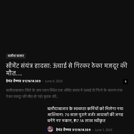
बलौदा बाजार
सीमेंट संयंत्र हादसा: ऊंचाई से गिरकर ठेका मजदूर की
मौत….
हेमंत वैष्णव 9131614309
-
June 9, 2026
0
बलौदाबाजार। जिले के ग्राम रवान स्थित एक सीमेंट संयंत्र में ऊंचाई से गिरने के कारण एक
ठेका मजदूर की मौत हो गई। मृतक की...
बलौदाबाजार के स्वच्छता कर्मियों को मिलेगा नया
आशियाना: 70 साल पुराने जर्जर आवासों की जगह
बनेंगे नए मकान, ₹117.14 लाख स्वीकृत
हेमंत वैष्णव 9131614309
-
June 1, 2026