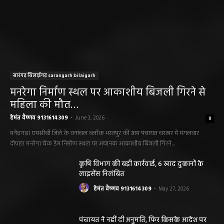
सारंगढ़ बिलाईगढ़ sarangarh bilaigarh
मनरेगा निर्माण स्थल पर आकाशीय बिजली गिरने से
महिला की मौत…
हेमंत वैष्णव 9131614309
-
June 3, 2026
0
मनेंद्रगढ़। एमसीबी जिले के वनांचल ब्लॉक भरतपुर की ग्राम पंचायत चरखर में मंगलवार
दोपहर मनरेगा चेक डेम निर्माण स्थल पर अचानक आकाशीय बिजली गिरने...
कृषि विभाग की बड़ी कार्रवाई, 6 खाद दुकानों के
लाइसेंस निलंबित
हेमंत वैष्णव 9131614309
-
May 27, 2026
पंचायत ने नहीं दी अनुमति, फिर किसके आदेश पर