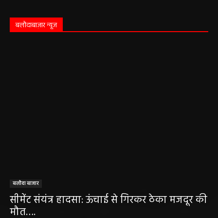
बलौदाबाज़ार न्यूज़
बलौदा बाजार
सीमेंट संयंत्र हादसा: ऊंचाई से गिरकर ठेका मजदूर की
मौत….