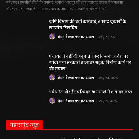
मनेंद्रगढ़। एमसीबी जिले के वनांचल ब्लॉक भरतपुर की ग्राम पंचायत चरखर में मंगलवार
दोपहर मनरेगा चेक डेम निर्माण स्थल पर अचानक आकाशीय बिजली गिरने...
कृषि विभाग की बड़ी कार्रवाई, 6 खाद दुकानों के
लाइसेंस निलंबित
हेमंत वैष्णव 9131614309
-
May 27, 2026
पंचायत ने नहीं दी अनुमति, फिर किसके आदेश पर
खोदा गया सरकारी तालाब? सड़क निर्माण कार्य पर
उठे सवाल
हेमंत वैष्णव 9131614309
-
May 24, 2026
अवैध रेत और ईंट परिवहन के मामले में 6 वाहन जब्त
हेमंत वैष्णव 9131614309
-
May 19, 2026
महासमुंद न्यूज़