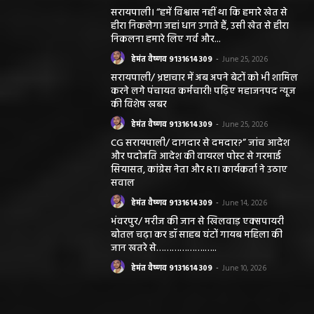
सरायपाली। “हमें विश्वास नहीं था कि हमारे खेत से
हीरा निकलेगा जहां धान उगाते हैं, उसी खेत से हीरा
निकलना हमारे लिए गर्व और...
हेमंत वैष्णव 9131614309
-
June 25, 2026
सरायपाली/ भ्रष्टाचार में अब अपने बेटों को भी शामिल
करने लगे पंचायत कर्मचारी! पढ़िए महाजनपद न्यूज
की विशेष खबर
हेमंत वैष्णव 9131614309
-
June 25, 2026
CG सरायपाली/ दागदार से दमदार?” जांच आदेश
और पदोन्नति आदेश की वायरल पोस्ट से गरमाई
सियासत, कांग्रेस नेता और RTI कार्यकर्ता ने उठाए
सवाल
हेमंत वैष्णव 9131614309
-
June 14, 2026
भंवरपुर/ मरीज की जान से खिलवाड़ एक्सपायरी
बोतल चढ़ा कर डॉ साहब घंटों गायब महिला की
जान खतरे से……………….…..
हेमंत वैष्णव 9131614309
-
June 10, 2026