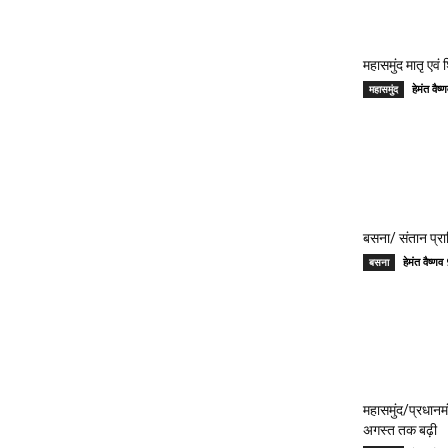
महासमुंद मातृ एवं
हेमंत वै
महासमुंद
बसना/ संतान प्रा
हेमंत वैष्
बसना
महासमुंद/प्रधान
अगस्त तक बढ़ी