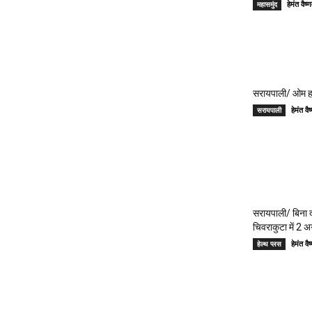
हेमंत वै
महासमुंद
सरायपाली/ ओम हॉस
हेमंत 
सरायपाली
सरायपाली/ बिना दर
चिवराकुटा में 2 अ
हेमंत 
हेल्थ प्लस