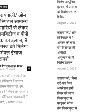
मिलेगा आधुनिक
इलाज, 4 अगस्त
ल्थ प्लस
को विशेष परामर्श
रायपाली/ ओम
शिविर
ॉस्पिटल सामान्य
August 2, 2026
ीमारियों से लेकर
सरायपाली/ ओम
ायबिटीज व बीपी
हॉस्पिटल में 4
क का इलाज, 9
अगस्त को बाल
गस्त को मिलेगा
रोग विशेषज्ञ की
िशेषज्ञ ईलाज
ओपीडी,
आयुष्मान से भी
ामर्श
मिलेगा इलाज
ंत वैष्णव 9131614309
-
August 2, 2026
gust 6, 2026
0
अगस्त को सरायपाली के
सरायपाली/ बिना
 हॉस्पिटल में जनरल
दर्द और बिना
िसिन विशेषज्ञ डॉ. एस.
ऑपरेशन होगी
ार देंगे सेवाएं सरायपाली।
लिवर की जांच,
 हॉस्पिटल, सरायपाली में
चिवराकुटा में
िवार, 9 अगस्त 2026...
फाइब्रो स्कैन
कैंप चिवराकुटा में