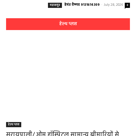
हेल्थ प्लस
हेल्थ प्लस
सरायपाली/ ओम हॉस्पिटल सामान्य बीमारियों से
लेकर डायबिटीज व बीपी तक का इलाज, 9 अगस्त