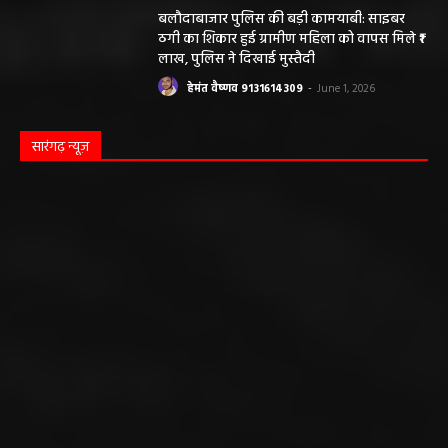
ठगी का शिकार हुई ग्रामीण महिला को वापस मिले ₹1
लाख, पुलिस ने दिखाई मुस्तैदी
हेमंत वैष्णव 9131614309
-
June 1, 2026
सारंगढ़ न्यूज़
सारंगढ़ बिलाईगढ़ sarangarh bilaigarh