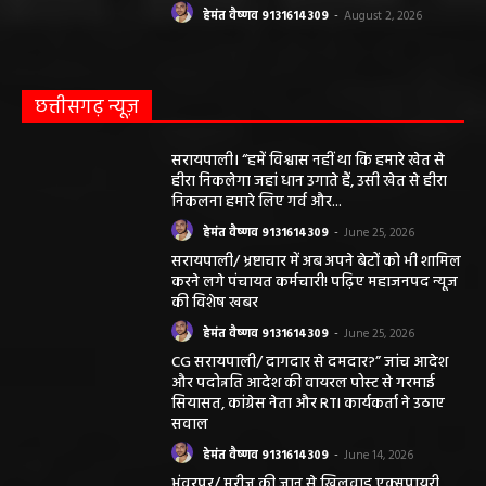
छत्तीसगढ़ न्यूज़
सरायपाली। “हमें विश्वास नहीं था कि हमारे खेत से
हीरा निकलेगा जहां धान उगाते हैं, उसी खेत से हीरा
निकलना हमारे लिए गर्व और...
हेमंत वैष्णव 9131614309
-
June 25, 2026
सरायपाली/ भ्रष्टाचार में अब अपने बेटों को भी शामिल
करने लगे पंचायत कर्मचारी! पढ़िए महाजनपद न्यूज
की विशेष खबर
हेमंत वैष्णव 9131614309
-
June 25, 2026
CG सरायपाली/ दागदार से दमदार?” जांच आदेश
और पदोन्नति आदेश की वायरल पोस्ट से गरमाई
सियासत, कांग्रेस नेता और RTI कार्यकर्ता ने उठाए
सवाल
हेमंत वैष्णव 9131614309
-
June 14, 2026
भंवरपुर/ मरीज की जान से खिलवाड़ एक्सपायरी
बोतल चढ़ा कर डॉ साहब घंटों गायब महिला की