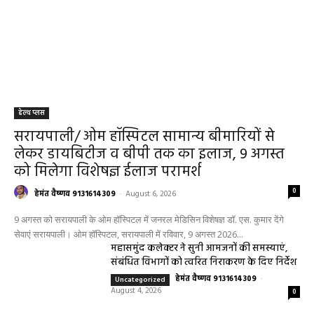
हेल्थ प्लस
सरायपाली/ ओम हॉस्पिटल सामान्य बीमारियों से
लेकर डायबिटीज व बीपी तक का इलाज, 9 अगस्त
को मिलेगा विशेषज्ञ ईलाज परामर्श
0
हेमंत वैष्णव 9131614309
-
August 6, 2026
9 अगस्त को सरायपाली के ओम हॉस्पिटल में जनरल मेडिसिन विशेषज्ञ डॉ. एस. कुमार देंगे
सेवाएं सरायपाली। ओम हॉस्पिटल, सरायपाली में रविवार, 9 अगस्त 2026...
महासमुंद कलेक्टर ने सुनी आमजनों की समस्याएं,
संबंधित विभागों को त्वरित निराकरण के दिए निर्देश
हेमंत वैष्णव 9131614309
-
Uncategorized
August 4, 2026
0
महासमुंद मातृ एवं शिशु मृत्यु दर में कमी लाने जिला