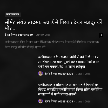
बलौदा बाजार
सीमेंट संयंत्र हादसा: ऊंचाई से गिरकर ठेका मजदूर की
मौत….
हेमंत वैष्णव 9131614309
-
June 9, 2026
0
बलौदाबाजार। जिले के ग्राम रवान स्थित एक सीमेंट संयंत्र में ऊंचाई से गिरने के कारण एक
ठेका मजदूर की मौत हो गई। मृतक की...
बलौदाबाजार के स्वच्छता कर्मियों को मिलेगा नया
आशियाना: 70 साल पुराने जर्जर आवासों की जगह
बनेंगे नए मकान, ₹117.14 लाख स्वीकृत
हेमंत वैष्णव 9131614309
-
June 1, 2026
बलौदाबाजार ब्रेकिंग: जिला प्रशासन ने नियमों के
विरुद्ध संचालित क्लीनिक को किया सील, क्लीनिक
संचालकों में मची अफरा-तफरी
हेमंत वैष्णव 9131614309
-
June 1, 2026
बलौदाबाजार पुलिस की बड़ी कामयाबी: साइबर