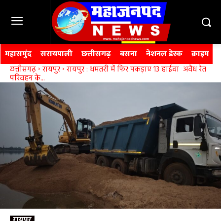
महासमुंद
सरायपाली
छत्तीसगढ़
बसना
नेशनल डेस्क
क्राइम
छत्तीसगढ़
रायपुर
रायपुर : धमतरी में फिर पकड़ाए 13 हाईवा अवैध रेत
परिवहन के...
रायपुर