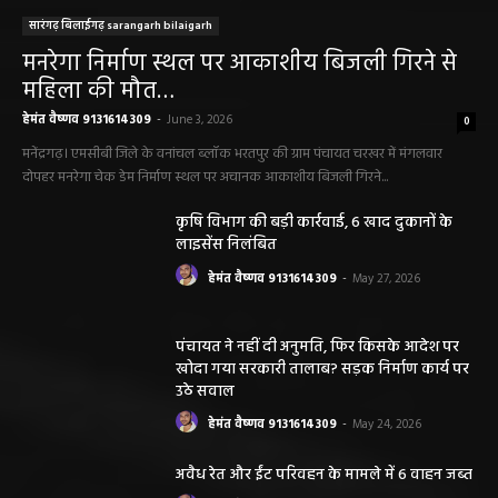
मनरेगा निर्माण स्थल पर आकाशीय बिजली गिरने से
महिला की मौत…
हेमंत वैष्णव 9131614309
-
June 3, 2026
0
मनेंद्रगढ़। एमसीबी जिले के वनांचल ब्लॉक भरतपुर की ग्राम पंचायत चरखर में मंगलवार
दोपहर मनरेगा चेक डेम निर्माण स्थल पर अचानक आकाशीय बिजली गिरने...
कृषि विभाग की बड़ी कार्रवाई, 6 खाद दुकानों के
लाइसेंस निलंबित
हेमंत वैष्णव 9131614309
-
May 27, 2026
पंचायत ने नहीं दी अनुमति, फिर किसके आदेश पर
खोदा गया सरकारी तालाब? सड़क निर्माण कार्य पर
उठे सवाल
हेमंत वैष्णव 9131614309
-
May 24, 2026
अवैध रेत और ईंट परिवहन के मामले में 6 वाहन जब्त
हेमंत वैष्णव 9131614309
-
May 19, 2026