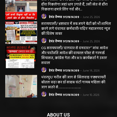
छत्तीसगढ़ न्यूज़
सरायपाली। “हमें विश्वास नहीं था कि हमारे खेत से
हीरा निकलेगा जहां धान उगाते हैं, उसी खेत से हीरा
निकलना हमारे लिए गर्व और...
हेमंत वैष्णव 9131614309
-
June 25, 2026
सरायपाली/ भ्रष्टाचार में अब अपने बेटों को भी शामिल
करने लगे पंचायत कर्मचारी! पढ़िए महाजनपद न्यूज
की विशेष खबर
हेमंत वैष्णव 9131614309
-
June 25, 2026
CG सरायपाली/ दागदार से दमदार?” जांच आदेश
और पदोन्नति आदेश की वायरल पोस्ट से गरमाई
सियासत, कांग्रेस नेता और RTI कार्यकर्ता ने उठाए
सवाल
हेमंत वैष्णव 9131614309
-
June 14, 2026
भंवरपुर/ मरीज की जान से खिलवाड़ एक्सपायरी
बोतल चढ़ा कर डॉ साहब घंटों गायब महिला की
जान खतरे से……………….…..
हेमंत वैष्णव 9131614309
-
June 10, 2026