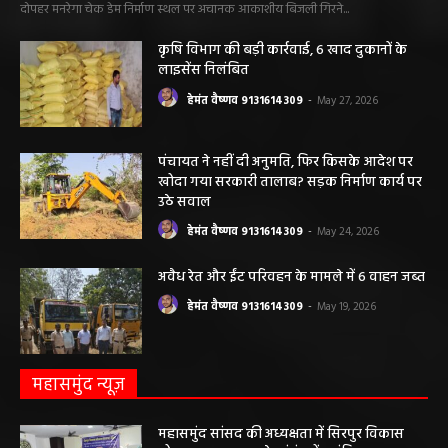
महिला की मौत…
हेमंत वैष्णव 9131614309
-
June 3, 2026
0
मनेंद्रगढ़। एमसीबी जिले के वनांचल ब्लॉक भरतपुर की ग्राम पंचायत चरखर में मंगलवार
दोपहर मनरेगा चेक डेम निर्माण स्थल पर अचानक आकाशीय बिजली गिरने...
कृषि विभाग की बड़ी कार्रवाई, 6 खाद दुकानों के
लाइसेंस निलंबित
हेमंत वैष्णव 9131614309
-
May 27, 2026
पंचायत ने नहीं दी अनुमति, फिर किसके आदेश पर
खोदा गया सरकारी तालाब? सड़क निर्माण कार्य पर
उठे सवाल
हेमंत वैष्णव 9131614309
-
May 24, 2026
अवैध रेत और ईंट परिवहन के मामले में 6 वाहन जब्त
हेमंत वैष्णव 9131614309
-
May 19, 2026