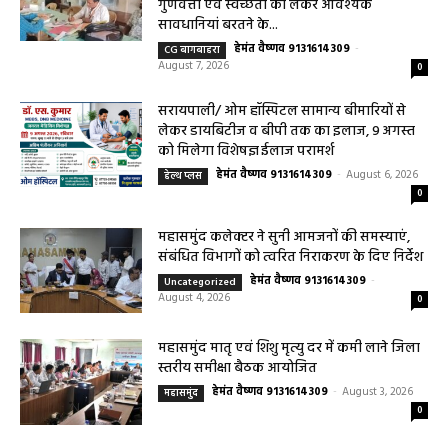
महासमुंद खाद्य सुरक्षा विभाग द्वारा पिथौरा एवं
बागबाहरा में किया औचक निरीक्षण खाद्य पदार्थों की
गुणवत्ता एवं स्वच्छता को लेकर आवश्यक
सावधानियां बरतने के...
हेमंत वैष्णव 9131614309
-
CG बागबाहरा
August 7, 2026
0
सरायपाली/ ओम हॉस्पिटल सामान्य बीमारियों से
लेकर डायबिटीज व बीपी तक का इलाज, 9 अगस्त
को मिलेगा विशेषज्ञ ईलाज परामर्श
हेमंत वैष्णव 9131614309
-
August 6, 2026
हेल्थ प्लस
0
महासमुंद कलेक्टर ने सुनी आमजनों की समस्याएं,
संबंधित विभागों को त्वरित निराकरण के दिए निर्देश
हेमंत वैष्णव 9131614309
-
Uncategorized
August 4, 2026
0
महासमुंद मातृ एवं शिशु मृत्यु दर में कमी लाने जिला
स्तरीय समीक्षा बैठक आयोजित