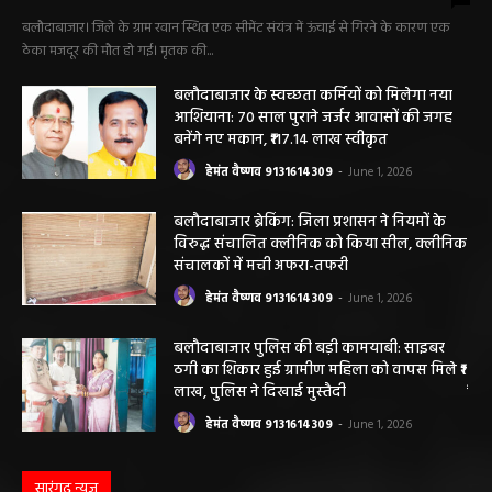
सीमेंट संयंत्र हादसा: ऊंचाई से गिरकर ठेका मजदूर की
मौत….
हेमंत वैष्णव 9131614309
-
June 9, 2026
0
बलौदाबाजार। जिले के ग्राम रवान स्थित एक सीमेंट संयंत्र में ऊंचाई से गिरने के कारण एक
ठेका मजदूर की मौत हो गई। मृतक की...
बलौदाबाजार के स्वच्छता कर्मियों को मिलेगा नया
आशियाना: 70 साल पुराने जर्जर आवासों की जगह
बनेंगे नए मकान, ₹117.14 लाख स्वीकृत
हेमंत वैष्णव 9131614309
-
June 1, 2026
बलौदाबाजार ब्रेकिंग: जिला प्रशासन ने नियमों के
विरुद्ध संचालित क्लीनिक को किया सील, क्लीनिक
संचालकों में मची अफरा-तफरी
हेमंत वैष्णव 9131614309
-
June 1, 2026
बलौदाबाजार पुलिस की बड़ी कामयाबी: साइबर
ठगी का शिकार हुई ग्रामीण महिला को वापस मिले ₹1
लाख, पुलिस ने दिखाई मुस्तैदी