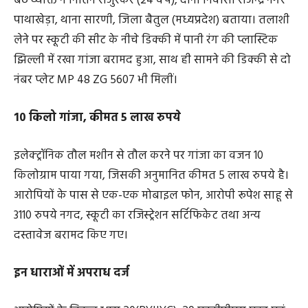
घेराबंदी के दौरान मुखबिर के बताए अनुसार स्कूटी को रोका गया।
पूछताछ में स्कूटी चालक ने अपना नाम रूपेश साहू (30 वर्ष) एवं पीछे
बैठे व्यक्ति ने नितिन राजुरकर (24 वर्ष), दोनों निवासी राजेन्द्र नगर
पाथाखेड़ा, थाना सारणी, जिला बैतुल (मध्यप्रदेश) बताया। तलाशी
लेने पर स्कूटी की सीट के नीचे डिक्की में पानी रंग की प्लास्टिक
झिल्ली में रखा गांजा बरामद हुआ, साथ ही सामने की डिक्की से दो
नंबर प्लेट MP 48 ZG 5607 भी मिलीं।
10 किलो गांजा, कीमत 5 लाख रुपये
इलेक्ट्रॉनिक तौल मशीन से तौल करने पर गांजा का वजन 10
किलोग्राम पाया गया, जिसकी अनुमानित कीमत 5 लाख रुपये है।
आरोपियों के पास से एक-एक मोबाइल फोन, आरोपी रूपेश साहू से
3110 रुपये नगद, स्कूटी का रजिस्ट्रेशन सर्टिफिकेट तथा अन्य
दस्तावेज बरामद किए गए।