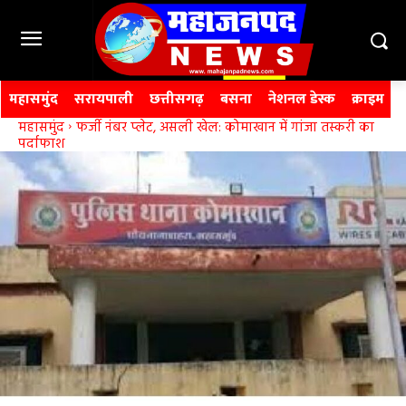
महासमुंद
सरायपाली
छत्तीसगढ़
बसना
नेशनल डेस्क
क्राइम
महासमुंद
फर्जी नंबर प्लेट, असली खेल: कोमाखान में गांजा तस्करी का
पर्दाफाश